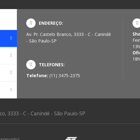
ENDEREÇO:
Sh
Av. Pr. Castelo Branco, 3333 - C - Canindé
Fei
- São Paulo-SP
13h
Ofi
18h
TELEFONES:
Telefone:
(11) 3475-2375
nco, 3333 - C - Canindé - São Paulo-SP
reservados.