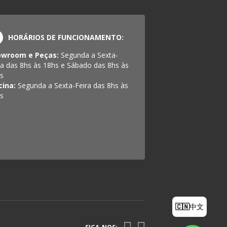
HORÁRIOS DE FUNCIONAMENTO:
owroom e Peças:
Segunda a Sexta-
ra das 8hs às 18hs e Sábado das 8hs às
s
cina:
Segunda a Sexta-Feira das 8hs às
s
🇨🇳
中文