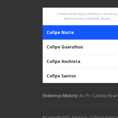
Confira endereços, telefones e horários,
selecionando a unidade abaixo:
Cofipe Norte
Cofipe Guarulhos
Cofipe Anchieta
Cofipe Santos
Endereço Matriz:
Av. Pr. Castelo Bra
© Copyright 2026
-
AutoForce - Todos os direitos 