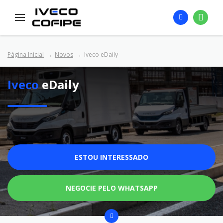
Página Inicial
Novos
Iveco eDaily
Iveco
eDaily
ESTOU INTERESSADO
NEGOCIE PELO WHATSAPP