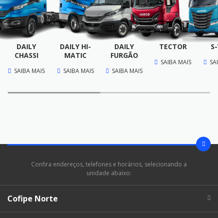
DAILY
DAILY HI-
DAILY
TECTOR
S
CHASSI
MATIC
FURGÃO
SAIBA MAIS
SA
SAIBA MAIS
SAIBA MAIS
SAIBA MAIS
Confira endereços, telefones e horários, selecionando a
unidade abaixo:
Cofipe Norte