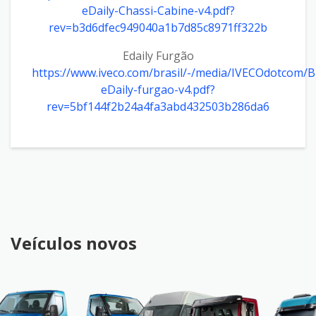
eDaily-Chassi-Cabine-v4.pdf?
rev=b3d6dfec949040a1b7d85c8971ff322b
Edaily Furgão
https://www.iveco.com/brasil/-/media/IVECOdotcom/B
eDaily-furgao-v4.pdf?
rev=5bf144f2b24a4fa3abd432503b286da6
Veículos novos