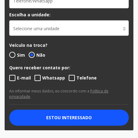
Escolha a unidade:
Selecione uma unidade
Veículo na troca?
Sim
Não
Quero receber contato por:
E-mail
Whatsapp
Telefone
Ao informar meus dados, eu concordo com a
Política de
privacidade
.
ESTOU INTERESSADO