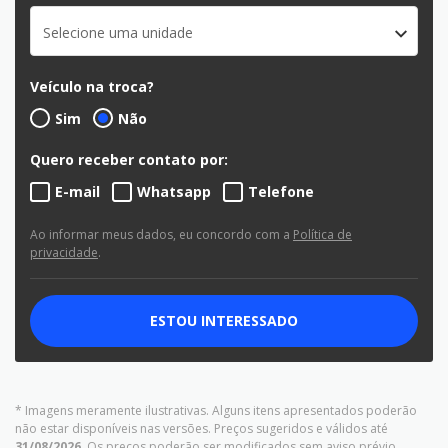
Selecione uma unidade
Veículo na troca?
Sim
Não
Quero receber contato por:
E-mail
Whatsapp
Telefone
Ao informar meus dados, eu concordo com a
Política de
privacidade
.
ESTOU INTERESSADO
* Imagens meramente ilustrativas. Alguns itens apresentados poderão
não estar disponíveis nas versões. Preços sugeridos e válidos até
31/08/2026
. Os preços poderão ser modificados sem aviso prévio.