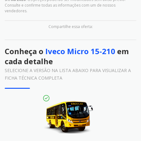
Consulte e confirme todas as informações com um de nossos
vendedores.
Compartilhe essa oferta:
Conheça o
Iveco Micro 15-210
em
cada detalhe
SELECIONE A VERSÃO NA LISTA ABAIXO PARA VISUALIZAR A
FICHA TÉCNICA COMPLETA