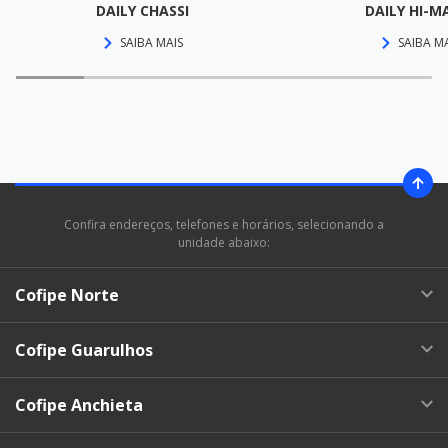
DAILY CHASSI
DAILY HI-M
SAIBA MAIS
SAIBA M
Confira endereços, telefones e horários, selecionando a
unidade abaixo:
Cofipe Norte
Cofipe Guarulhos
Cofipe Anchieta